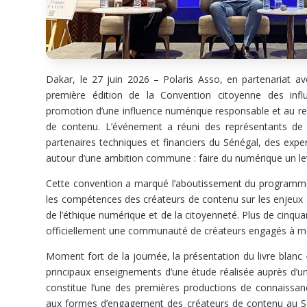
Dakar, le 27 juin 2026 – Polaris Asso, en partenariat ave
première édition de la Convention citoyenne des infl
promotion d’une influence numérique responsable et au r
de contenu. L’événement a réuni des représentants de l’
partenaires techniques et financiers du Sénégal, des expe
autour d’une ambition commune : faire du numérique un lev
Cette convention a marqué l’aboutissement du programme 
les compétences des créateurs de contenu sur les enjeux d
de l’éthique numérique et de la citoyenneté. Plus de cinquant
officiellement une communauté de créateurs engagés à mettr
Moment fort de la journée, la présentation du livre blanc
principaux enseignements d’une étude réalisée auprès d’u
constitue l’une des premières productions de connaissan
aux formes d’engagement des créateurs de contenu au Sénég