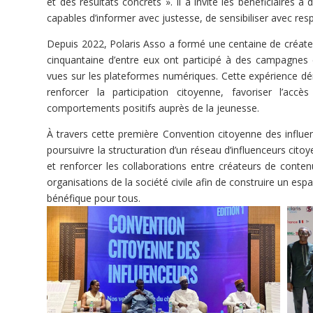
et des résultats concrets ». Il a invité les bénéficiaires 
capables d’informer avec justesse, de sensibiliser avec respo
Depuis 2022, Polaris Asso a formé une centaine de créate
cinquantaine d’entre eux ont participé à des campagnes 
vues sur les plateformes numériques. Cette expérience dé
renforcer la participation citoyenne, favoriser l’ac
comportements positifs auprès de la jeunesse.
À travers cette première Convention citoyenne des influe
poursuivre la structuration d’un réseau d’influenceurs cito
et renforcer les collaborations entre créateurs de contenu
organisations de la société civile afin de construire un esp
bénéfique pour tous.