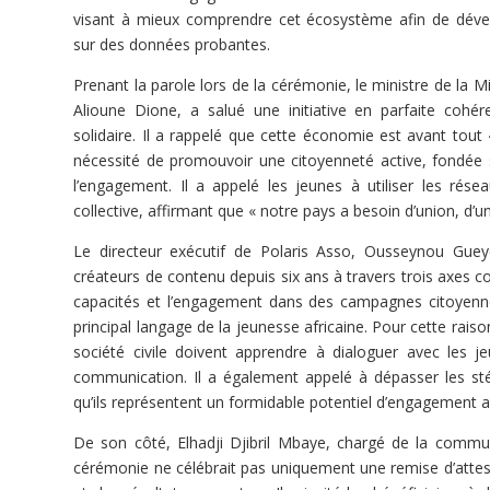
visant à mieux comprendre cet écosystème afin de déve
sur des données probantes.
Prenant la parole lors de la cérémonie, le ministre de la M
Alioune Dione, a salué une initiative en parfaite cohér
solidaire. Il a rappelé que cette économie est avant tout
nécessité de promouvoir une citoyenneté active, fondée sur
l’engagement. Il a appelé les jeunes à utiliser les ré
collective, affirmant que « notre pays a besoin d’union, d’u
Le directeur exécutif de Polaris Asso, Ousseynou Guey
créateurs de contenu depuis six ans à travers trois axes 
capacités et l’engagement dans des campagnes citoyennes
principal langage de la jeunesse africaine. Pour cette raison
société civile doivent apprendre à dialoguer avec les j
communication. Il a également appelé à dépasser les sté
qu’ils représentent un formidable potentiel d’engagement 
De son côté, Elhadji Djibril Mbaye, chargé de la commun
cérémonie ne célébrait pas uniquement une remise d’attes