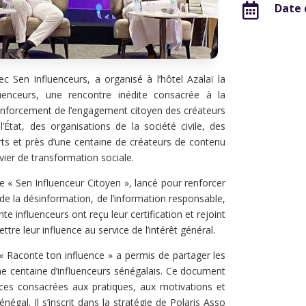

Date 
c Sen Influenceurs, a organisé à l’hôtel Azalaï la
uenceurs, une rencontre inédite consacrée à la
enforcement de l’engagement citoyen des créateurs
État, des organisations de la société civile, des
rts et près d’une centaine de créateurs de contenu
ier de transformation sociale.
« Sen Influenceur Citoyen », lancé pour renforcer
e la désinformation, de l’information responsable,
e influenceurs ont reçu leur certification et rejoint
e leur influence au service de l’intérêt général.
 « Raconte ton influence » a permis de partager les
ne centaine d’influenceurs sénégalais. Ce document
ces consacrées aux pratiques, aux motivations et
al. Il s’inscrit dans la stratégie de Polaris Asso