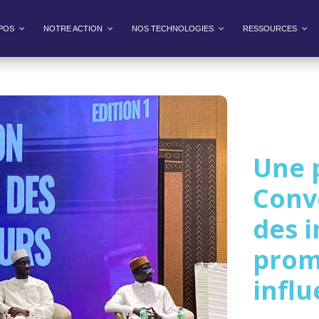
POS
NOTRE ACTION
NOS TECHNOLOGIES
RESSOURCES
Une 
Conv
des 
prom
infl