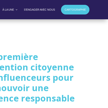
À LA UNE
S’ENGAGER AVEC NOUS
CARTOGRAPHIE
première
ention citoyenne
influenceurs pour
ouvoir une
uence responsable