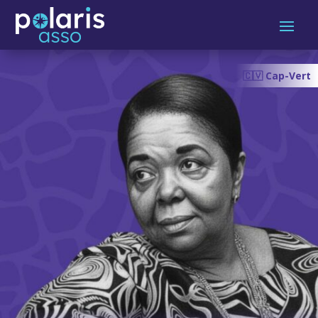
🇨🇻 Cap-Vert