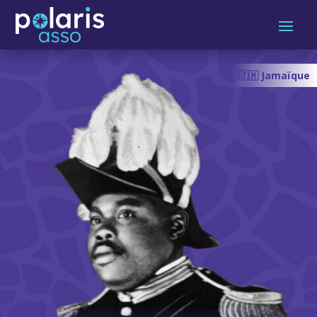
🇯🇲 Jamaïque